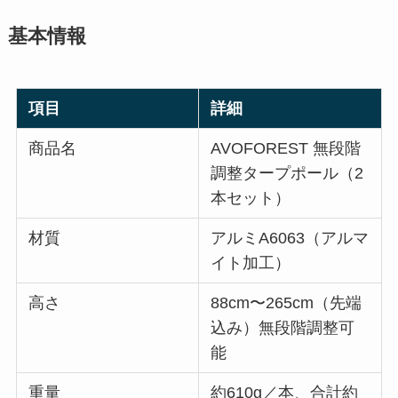
基本情報
項目
詳細
商品名
AVOFOREST 無段階
調整タープポール（2
本セット）
材質
アルミA6063（アルマ
イト加工）
高さ
88cm〜265cm（先端
込み）無段階調整可
能
重量
約610g／本、合計約