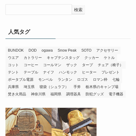
検索
人気タグ
BUNDOK
DOD
ogawa
Snow Peak
SOTO
アクセサリー
ウエア
カトラリー
キャプテンスタッグ
クッカー
ケトル
コット
コーヒー
コールマン
ザック
タープ
チェア（椅子）
テント
テーブル
ナイフ
ハンモック
ヒーター
プレゼント
ポータブル電源
モンベル
ランタン
ロゴス
ロマン枠
七輪
兵庫県
埼玉県
寝袋（シュラフ）
手斧
栃木県のキャンプ場
焚き火用品
神奈川県
福岡県
調理器具
防犯グッズ
電子機器