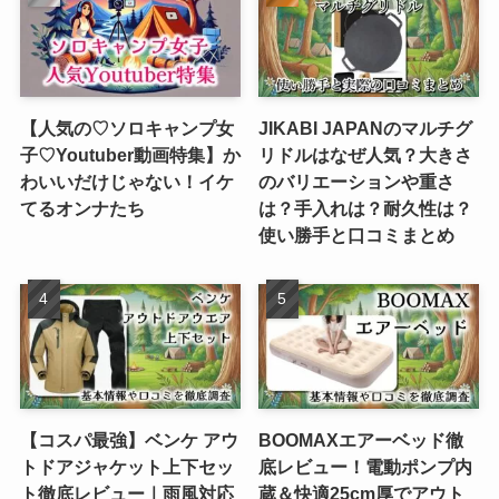
【人気の♡ソロキャンプ女
JIKABI JAPANのマルチグ
子♡Youtuber動画特集】か
リドルはなぜ人気？大きさ
わいいだけじゃない！イケ
のバリエーションや重さ
てるオンナたち
は？手入れは？耐久性は？
使い勝手と口コミまとめ
【コスパ最強】ベンケ アウ
BOOMAXエアーベッド徹
トドアジャケット上下セッ
底レビュー！電動ポンプ内
ト徹底レビュー｜雨風対応
蔵＆快適25cm厚でアウト