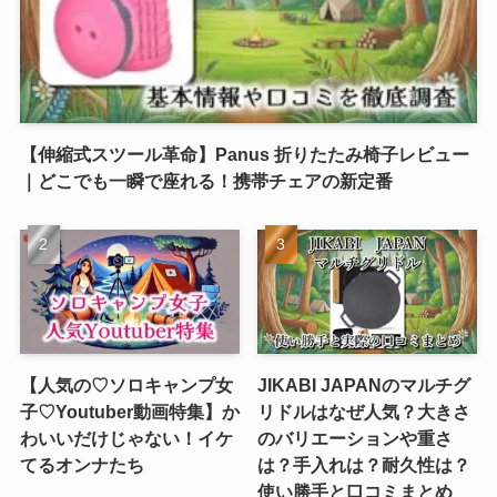
【伸縮式スツール革命】Panus 折りたたみ椅子レビュー
｜どこでも一瞬で座れる！携帯チェアの新定番
【人気の♡ソロキャンプ女
JIKABI JAPANのマルチグ
子♡Youtuber動画特集】か
リドルはなぜ人気？大きさ
わいいだけじゃない！イケ
のバリエーションや重さ
てるオンナたち
は？手入れは？耐久性は？
使い勝手と口コミまとめ