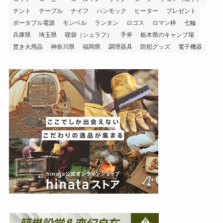
テント
テーブル
ナイフ
ハンモック
ヒーター
プレゼント
ポータブル電源
モンベル
ランタン
ロゴス
ロマン枠
七輪
兵庫県
埼玉県
寝袋（シュラフ）
手斧
栃木県のキャンプ場
焚き火用品
神奈川県
福岡県
調理器具
防犯グッズ
電子機器