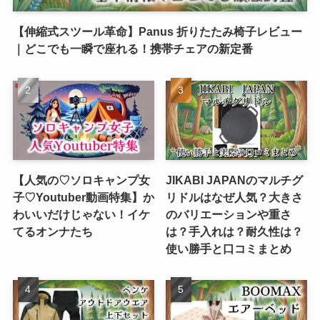
【伸縮式スツール革命】Panus 折りたたみ椅子レビュー
｜どこでも一瞬で座れる！携帯チェアの新定番
【人気の♡ソロキャンプ女
JIKABI JAPANのマルチグ
子♡Youtuber動画特集】か
リドルはなぜ人気？大きさ
わいいだけじゃない！イケ
のバリエーションや重さ
てるオンナたち
は？手入れは？耐久性は？
使い勝手と口コミまとめ