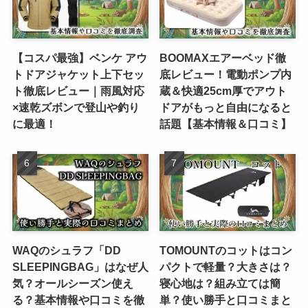
【コスパ最強】ベンケ アウ
BOOMAXエアーベッド徹
トドアジャケット上下セッ
底レビュー！電動ポンプ内
ト徹底レビュー｜雨風対応
蔵＆快適25cm厚でアウト
×速乾ズボンで登山や釣り
ドアがもっと自由になると
に最適！
話題【基本情報＆口コミ】
WAQのシュラフ「DD
TOMOUNTのコットはコン
SLEEPINGBAG」はなぜ人
パクトで軽量？大きさは？
気？オールシーズン使え
寝心地は？組み立ては簡
る？基本情報や口コミを徹
単？使い勝手と口コミまと