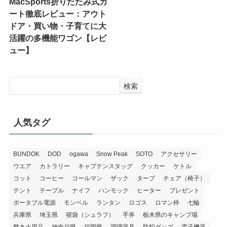
MacSports折りたたみ式カ
ート徹底レビュー：アウト
ドア・買い物・子育てに大
活躍の多機能ワゴン【レビ
ュー】
検索
人気タグ
BUNDOK
DOD
ogawa
Snow Peak
SOTO
アクセサリー
ウエア
カトラリー
キャプテンスタッグ
クッカー
ケトル
コット
コーヒー
コールマン
ザック
タープ
チェア（椅子）
テント
テーブル
ナイフ
ハンモック
ヒーター
プレゼント
ポータブル電源
モンベル
ランタン
ロゴス
ロマン枠
七輪
兵庫県
埼玉県
寝袋（シュラフ）
手斧
栃木県のキャンプ場
焚き火用品
神奈川県
福岡県
調理器具
防犯グッズ
電子機器