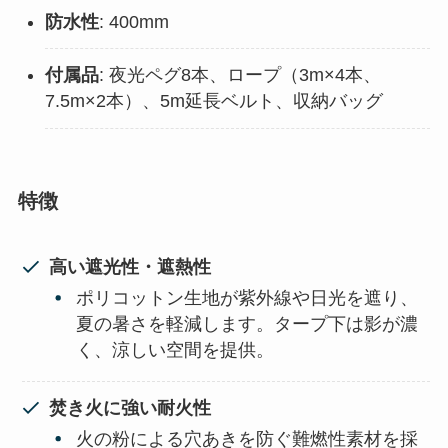
防水性
: 400mm
付属品
: 夜光ペグ8本、ロープ（3m×4本、
7.5m×2本）、5m延長ベルト、収納バッグ
特徴
高い遮光性・遮熱性
ポリコットン生地が紫外線や日光を遮り、
夏の暑さを軽減します。タープ下は影が濃
く、涼しい空間を提供。
焚き火に強い耐火性
火の粉による穴あきを防ぐ難燃性素材を採