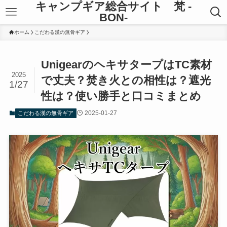
キャンプギア総合サイト 梵 -
BON-
ホーム
こだわる漢の無骨ギア
UnigearのヘキサタープはTC素材
2025
で丈夫？焚き火との相性は？遮光
1/27
性は？使い勝手と口コミまとめ
2025-01-27
こだわる漢の無骨ギア