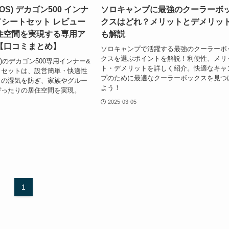
OS) デカゴン500 インナ
ソロキャンプに最強のクーラーボ
ドシートセット レビュー
クスはどれ？メリットとデメリッ
住空間を実現する専用ア
も解説
【口コミまとめ】
ソロキャンプで活躍する最強のクーラーボ
クスを選ぶポイントを解説！利便性、メリ
S)のデカゴン500専用インナー&
ト・デメリットを詳しく紹介。快適なキャ
トセットは、設営簡単・快適性
プのために最適なクーラーボックスを見つ
らの湿気を防ぎ、家族やグルー
よう！
ぴったりの居住空間を実現。
2025-03-05
1