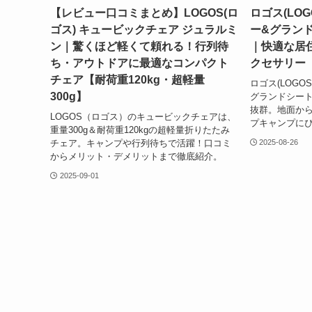
【レビュー口コミまとめ】LOGOS(ロ
ロゴス(LOG
ゴス) キュービックチェア ジュラルミ
ー&グラン
ン｜驚くほど軽くて頼れる！行列待
｜快適な居
ち・アウトドアに最適なコンパクト
クセサリー
チェア【耐荷重120kg・超軽量
ロゴス(LOGO
300g】
グランドシー
抜群。地面か
LOGOS（ロゴス）のキュービックチェアは、
プキャンプに
重量300g＆耐荷重120kgの超軽量折りたたみ
チェア。キャンプや行列待ちで活躍！口コミ
2025-08-26
からメリット・デメリットまで徹底紹介。
2025-09-01