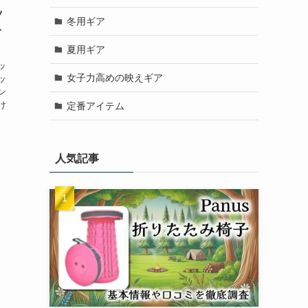
ッ
冬用ギア
ト
夏用ギア
ッ
女子力高めの映えギア
ッ
ン
け
定番アイテム
人気記事