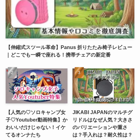
【伸縮式スツール革命】Panus 折りたたみ椅子レビュー
｜どこでも一瞬で座れる！携帯チェアの新定番
【人気の♡ソロキャンプ女
JIKABI JAPANのマルチグ
子♡Youtuber動画特集】か
リドルはなぜ人気？大きさ
わいいだけじゃない！イケ
のバリエーションや重さ
てるオンナたち
は？手入れは？耐久性は？