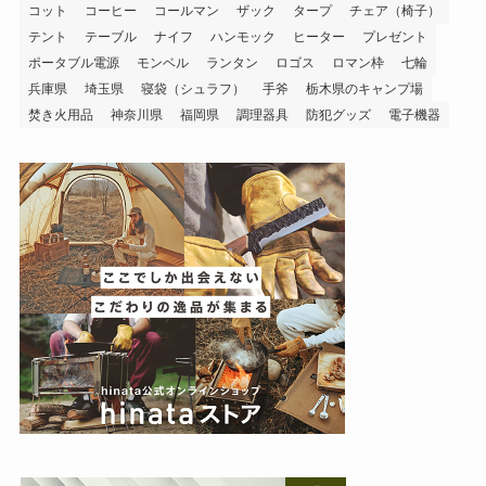
コット
コーヒー
コールマン
ザック
タープ
チェア（椅子）
テント
テーブル
ナイフ
ハンモック
ヒーター
プレゼント
ポータブル電源
モンベル
ランタン
ロゴス
ロマン枠
七輪
兵庫県
埼玉県
寝袋（シュラフ）
手斧
栃木県のキャンプ場
焚き火用品
神奈川県
福岡県
調理器具
防犯グッズ
電子機器