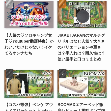
【人気の♡ソロキャンプ女
JIKABI JAPANのマルチグ
子♡Youtuber動画特集】か
リドルはなぜ人気？大きさ
わいいだけじゃない！イケ
のバリエーションや重さ
てるオンナたち
は？手入れは？耐久性は？
使い勝手と口コミまとめ
【コスパ最強】ベンケ アウ
BOOMAXエアーベッド徹
トドアジャケット上下セッ
底レビュー！電動ポンプ内