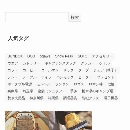
検索
人気タグ
BUNDOK
DOD
ogawa
Snow Peak
SOTO
アクセサリー
ウエア
カトラリー
キャプテンスタッグ
クッカー
ケトル
コット
コーヒー
コールマン
ザック
タープ
チェア（椅子）
テント
テーブル
ナイフ
ハンモック
ヒーター
プレゼント
ポータブル電源
モンベル
ランタン
ロゴス
ロマン枠
七輪
兵庫県
埼玉県
寝袋（シュラフ）
手斧
栃木県のキャンプ場
焚き火用品
神奈川県
福岡県
調理器具
防犯グッズ
電子機器