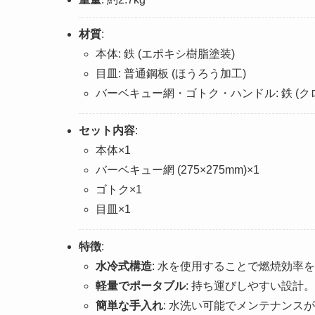
材質
:
本体: 鉄 (エポキシ樹脂塗装)
目皿: 普通鋼板 (ほうろう加工)
バーベキュー網・ゴトク・ハンドル: 鉄 (ク
セット内容
:
本体×1
バーベキュー網 (275×275mm)×1
ゴトク×1
目皿×1
特徴
:
水冷式構造
: 水を使用することで燃焼効率
軽量でポータブル
: 持ち運びしやすい設計。
簡単な手入れ
: 水洗い可能でメンテナンス