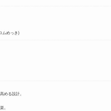
ロムめっき)
を高める設計。
が楽。