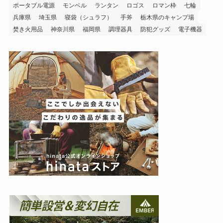
ポータブル電源
モンベル
ランタン
ロゴス
ロマン枠
七輪
兵庫県
埼玉県
寝袋（シュラフ）
手斧
栃木県のキャンプ場
焚き火用品
神奈川県
福岡県
調理器具
防犯グッズ
電子機器