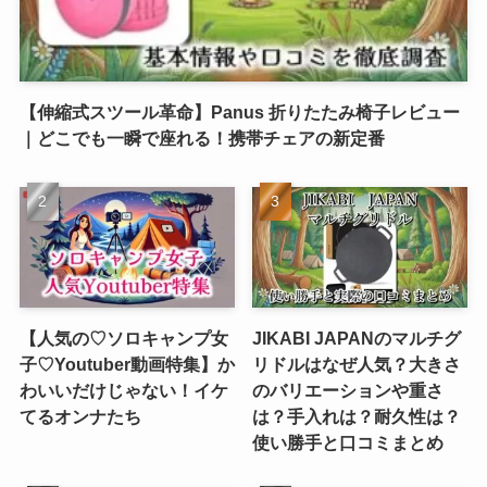
【伸縮式スツール革命】Panus 折りたたみ椅子レビュー
｜どこでも一瞬で座れる！携帯チェアの新定番
【人気の♡ソロキャンプ女
JIKABI JAPANのマルチグ
子♡Youtuber動画特集】か
リドルはなぜ人気？大きさ
わいいだけじゃない！イケ
のバリエーションや重さ
てるオンナたち
は？手入れは？耐久性は？
使い勝手と口コミまとめ