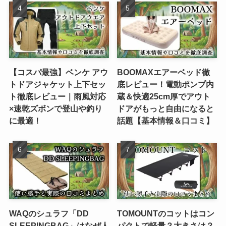
【コスパ最強】ベンケ アウ
BOOMAXエアーベッド徹
トドアジャケット上下セッ
底レビュー！電動ポンプ内
ト徹底レビュー｜雨風対応
蔵＆快適25cm厚でアウト
×速乾ズボンで登山や釣り
ドアがもっと自由になると
に最適！
話題【基本情報＆口コミ】
WAQのシュラフ「DD
TOMOUNTのコットはコン
SLEEPINGBAG」はなぜ人
パクトで軽量？大きさは？