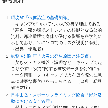
参考資料
環境省「低体温症の基礎知識」
キャンプが“向いてない人”の典型理由である
「寒さ・夜の環境ストレス」の根拠となる公的
資料。寒冷環境で身体が受ける影響を科学的に
示しており、特にソロでのリスク説明に有効。
（出典：環境省）
総務省消防庁「火災の発生原因と注意点」
焚き火・ガス機器・調理など、キャンプで起
こりやすい“火”に関する事故データを公的に示
す一次情報。ソロキャンプで火を扱う際の注意
点に確実な裏付けを与えられる。（出典：総務
省消防庁）
日本山岳・スポーツクライミング協会「野外活
動における安全管理」
登山・アウトドア活動に向いている人／向い