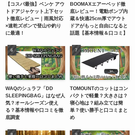
【コスパ最強】ベンケ アウ
BOOMAXエアーベッド徹
トドアジャケット上下セッ
底レビュー！電動ポンプ内
ト徹底レビュー｜雨風対応
蔵＆快適25cm厚でアウト
×速乾ズボンで登山や釣り
ドアがもっと自由になると
に最適！
話題【基本情報＆口コミ】
WAQのシュラフ「DD
TOMOUNTのコットはコン
SLEEPINGBAG」はなぜ人
パクトで軽量？大きさは？
気？オールシーズン使え
寝心地は？組み立ては簡
る？基本情報や口コミを徹
単？使い勝手と口コミまと
底調査
め