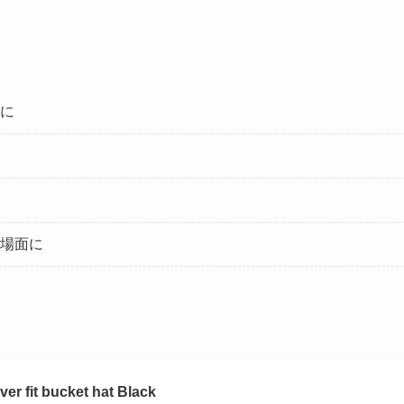
に
場面に
er fit bucket hat Black