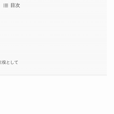
目次
主役として