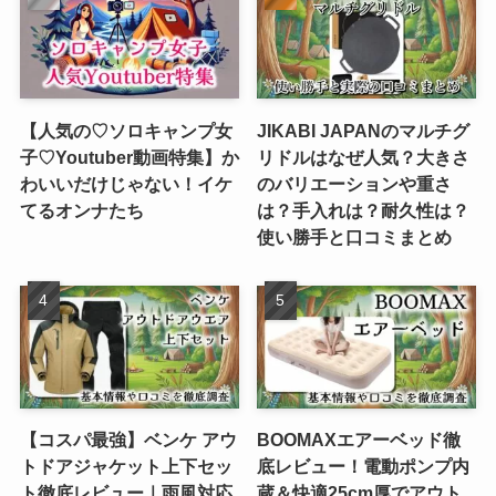
【人気の♡ソロキャンプ女
JIKABI JAPANのマルチグ
子♡Youtuber動画特集】か
リドルはなぜ人気？大きさ
わいいだけじゃない！イケ
のバリエーションや重さ
てるオンナたち
は？手入れは？耐久性は？
使い勝手と口コミまとめ
【コスパ最強】ベンケ アウ
BOOMAXエアーベッド徹
トドアジャケット上下セッ
底レビュー！電動ポンプ内
ト徹底レビュー｜雨風対応
蔵＆快適25cm厚でアウト