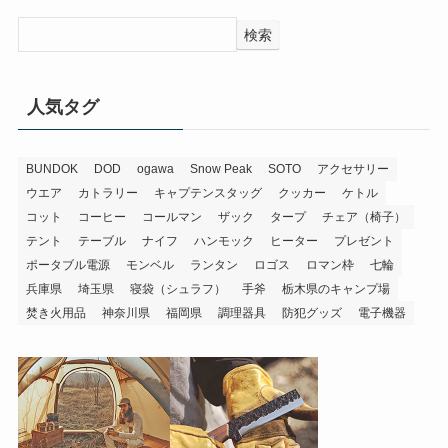
検索
人気タグ
BUNDOK
DOD
ogawa
Snow Peak
SOTO
アクセサリー
ウエア
カトラリー
キャプテンスタッグ
クッカー
ケトル
コット
コーヒー
コールマン
ザック
タープ
チェア（椅子）
テント
テーブル
ナイフ
ハンモック
ヒーター
プレゼント
ポータブル電源
モンベル
ランタン
ロゴス
ロマン枠
七輪
兵庫県
埼玉県
寝袋（シュラフ）
手斧
栃木県のキャンプ場
焚き火用品
神奈川県
福岡県
調理器具
防犯グッズ
電子機器