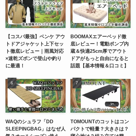
【コスパ最強】ベンケ アウ
BOOMAXエアーベッド徹
トドアジャケット上下セッ
底レビュー！電動ポンプ内
ト徹底レビュー｜雨風対応
蔵＆快適25cm厚でアウト
×速乾ズボンで登山や釣り
ドアがもっと自由になると
に最適！
話題【基本情報＆口コミ】
WAQのシュラフ「DD
TOMOUNTのコットはコン
SLEEPINGBAG」はなぜ人
パクトで軽量？大きさは？
気？オールシーズン使え
寝心地は？組み立ては簡