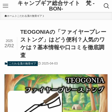
キャンプギア総合サイト 梵 -
BON-
ホーム
こだわる漢の無骨ギア
TEOGONIAの「ファイヤープレー
ストング」はどう便利？人気のワ
2025
2/02
ケは？基本情報や口コミを徹底調
査
2025-04-03
こだわる漢の無骨ギア