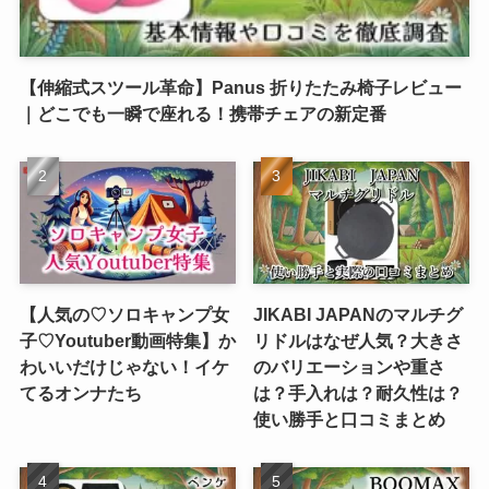
【伸縮式スツール革命】Panus 折りたたみ椅子レビュー
｜どこでも一瞬で座れる！携帯チェアの新定番
【人気の♡ソロキャンプ女
JIKABI JAPANのマルチグ
子♡Youtuber動画特集】か
リドルはなぜ人気？大きさ
わいいだけじゃない！イケ
のバリエーションや重さ
てるオンナたち
は？手入れは？耐久性は？
使い勝手と口コミまとめ