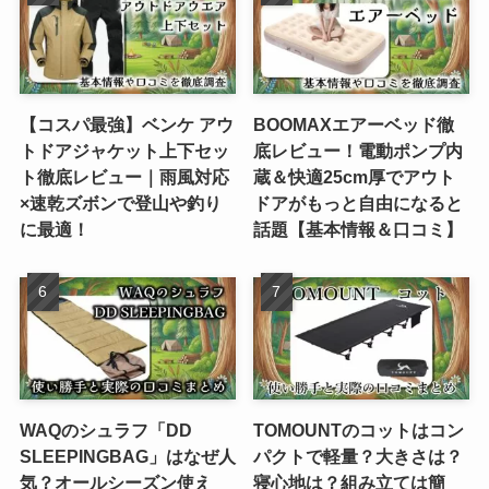
【コスパ最強】ベンケ アウ
BOOMAXエアーベッド徹
トドアジャケット上下セッ
底レビュー！電動ポンプ内
ト徹底レビュー｜雨風対応
蔵＆快適25cm厚でアウト
×速乾ズボンで登山や釣り
ドアがもっと自由になると
に最適！
話題【基本情報＆口コミ】
WAQのシュラフ「DD
TOMOUNTのコットはコン
SLEEPINGBAG」はなぜ人
パクトで軽量？大きさは？
気？オールシーズン使え
寝心地は？組み立ては簡