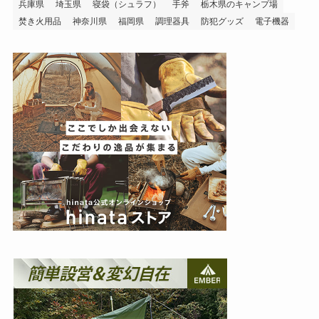
兵庫県
埼玉県
寝袋（シュラフ）
手斧
栃木県のキャンプ場
焚き火用品
神奈川県
福岡県
調理器具
防犯グッズ
電子機器