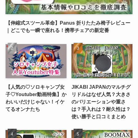
【伸縮式スツール革命】Panus 折りたたみ椅子レビュー
｜どこでも一瞬で座れる！携帯チェアの新定番
【人気の♡ソロキャンプ女
JIKABI JAPANのマルチグ
子♡Youtuber動画特集】か
リドルはなぜ人気？大きさ
わいいだけじゃない！イケ
のバリエーションや重さ
てるオンナたち
は？手入れは？耐久性は？
使い勝手と口コミまとめ