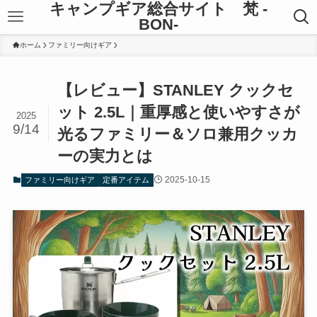
キャンプギア総合サイト 梵 -
BON-
ホーム
ファミリー向けギア
【レビュー】STANLEY クックセ
ット 2.5L｜重厚感と使いやすさが
2025
9/14
光るファミリー＆ソロ兼用クッカ
ーの実力とは
2025-10-15
ファミリー向けギア
定番アイテム