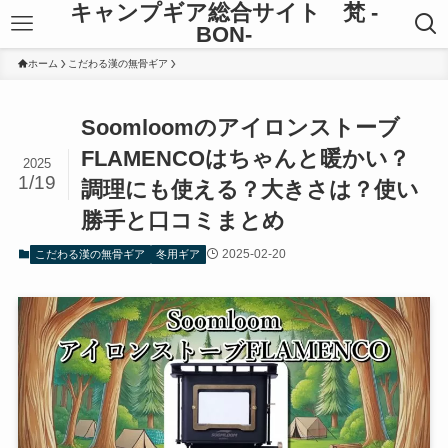
キャンプギア総合サイト 梵 -
BON-
ホーム
こだわる漢の無骨ギア
Soomloomのアイロンストーブ
FLAMENCOはちゃんと暖かい？
2025
1/19
調理にも使える？大きさは？使い
勝手と口コミまとめ
2025-02-20
こだわる漢の無骨ギア
冬用ギア