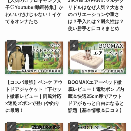
【人気の♡ソロキャンプ女
JIKABI JAPANのマルチグ
子♡Youtuber動画特集】か
リドルはなぜ人気？大きさ
わいいだけじゃない！イケ
のバリエーションや重さ
てるオンナたち
は？手入れは？耐久性は？
使い勝手と口コミまとめ
【コスパ最強】ベンケ アウ
BOOMAXエアーベッド徹
トドアジャケット上下セッ
底レビュー！電動ポンプ内
ト徹底レビュー｜雨風対応
蔵＆快適25cm厚でアウト
×速乾ズボンで登山や釣り
ドアがもっと自由になると
に最適！
話題【基本情報＆口コミ】