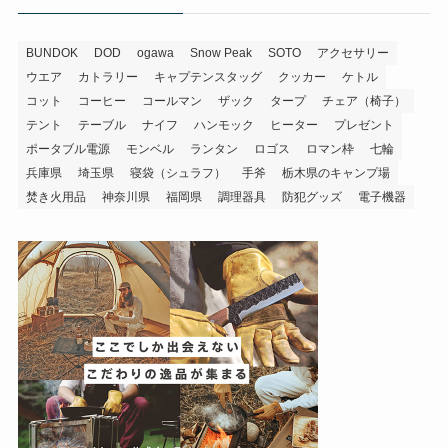
BUNDOK
DOD
ogawa
Snow Peak
SOTO
アクセサリー
ウエア
カトラリー
キャプテンスタッグ
クッカー
ケトル
コット
コーヒー
コールマン
ザック
タープ
チェア（椅子）
テント
テーブル
ナイフ
ハンモック
ヒーター
プレゼント
ポータブル電源
モンベル
ランタン
ロゴス
ロマン枠
七輪
兵庫県
埼玉県
寝袋（シュラフ）
手斧
栃木県のキャンプ場
焚き火用品
神奈川県
福岡県
調理器具
防犯グッズ
電子機器