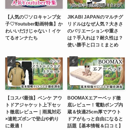
【人気の♡ソロキャンプ女
JIKABI JAPANのマルチグ
子♡Youtuber動画特集】か
リドルはなぜ人気？大きさ
わいいだけじゃない！イケ
のバリエーションや重さ
てるオンナたち
は？手入れは？耐久性は？
使い勝手と口コミまとめ
【コスパ最強】ベンケ アウ
BOOMAXエアーベッド徹
トドアジャケット上下セッ
底レビュー！電動ポンプ内
ト徹底レビュー｜雨風対応
蔵＆快適25cm厚でアウト
×速乾ズボンで登山や釣り
ドアがもっと自由になると
に最適！
話題【基本情報＆口コミ】