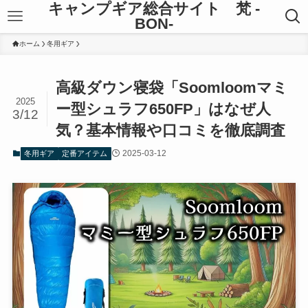
キャンプギア総合サイト 梵 -
BON-
ホーム
冬用ギア
高級ダウン寝袋「Soomloomマミ
2025
ー型シュラフ650FP」はなぜ人
3/12
気？基本情報や口コミを徹底調査
2025-03-12
冬用ギア
定番アイテム