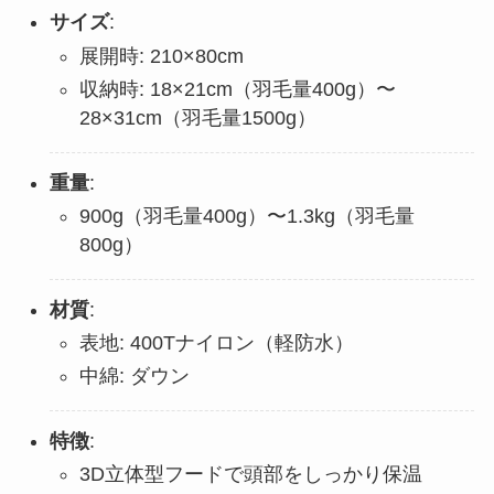
サイズ
:
展開時: 210×80cm
収納時: 18×21cm（羽毛量400g）〜
28×31cm（羽毛量1500g）
重量
:
900g（羽毛量400g）〜1.3kg（羽毛量
800g）
材質
:
表地: 400Tナイロン（軽防水）
中綿: ダウン
特徴
:
3D立体型フードで頭部をしっかり保温