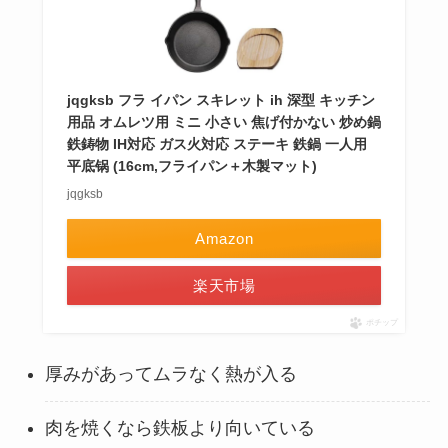
jqgksb フラ イパン スキレット ih 深型 キッチン
用品 オムレツ用 ミニ 小さい 焦げ付かない 炒め鍋
鉄鋳物 IH対応 ガス火対応 ステーキ 鉄鍋 一人用
平底锅 (16cm,フライパン＋木製マット)
jqgksb
Amazon
楽天市場
ポチップ
厚みがあってムラなく熱が入る
肉を焼くなら鉄板より向いている