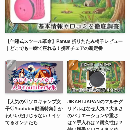
【伸縮式スツール革命】Panus 折りたたみ椅子レビュー
｜どこでも一瞬で座れる！携帯チェアの新定番
【人気の♡ソロキャンプ女
JIKABI JAPANのマルチグ
子♡Youtuber動画特集】か
リドルはなぜ人気？大きさ
わいいだけじゃない！イケ
のバリエーションや重さ
てるオンナたち
は？手入れは？耐久性は？
使い勝手と口コミまとめ