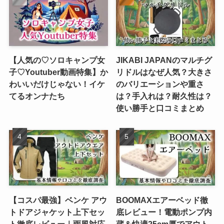
【人気の♡ソロキャンプ女
JIKABI JAPANのマルチグ
子♡Youtuber動画特集】か
リドルはなぜ人気？大きさ
わいいだけじゃない！イケ
のバリエーションや重さ
てるオンナたち
は？手入れは？耐久性は？
使い勝手と口コミまとめ
【コスパ最強】ベンケ アウ
BOOMAXエアーベッド徹
トドアジャケット上下セッ
底レビュー！電動ポンプ内
ト徹底レビュー｜雨風対応
蔵＆快適25cm厚でアウト