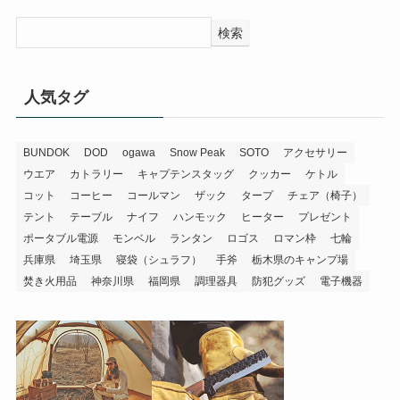
検索
人気タグ
BUNDOK
DOD
ogawa
Snow Peak
SOTO
アクセサリー
ウエア
カトラリー
キャプテンスタッグ
クッカー
ケトル
コット
コーヒー
コールマン
ザック
タープ
チェア（椅子）
テント
テーブル
ナイフ
ハンモック
ヒーター
プレゼント
ポータブル電源
モンベル
ランタン
ロゴス
ロマン枠
七輪
兵庫県
埼玉県
寝袋（シュラフ）
手斧
栃木県のキャンプ場
焚き火用品
神奈川県
福岡県
調理器具
防犯グッズ
電子機器