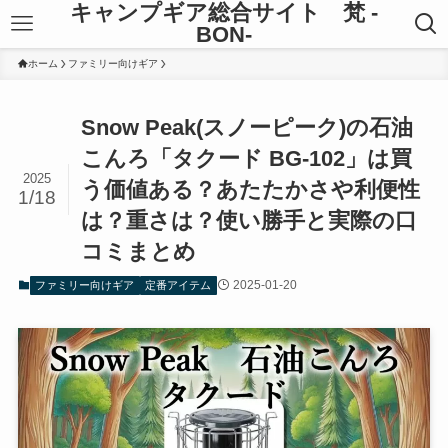
キャンプギア総合サイト 梵 -
BON-
ホーム
ファミリー向けギア
Snow Peak(スノーピーク)の石油
こんろ「タクード BG-102」は買
2025
う価値ある？あたたかさや利便性
1/18
は？重さは？使い勝手と実際の口
コミまとめ
2025-01-20
ファミリー向けギア
定番アイテム