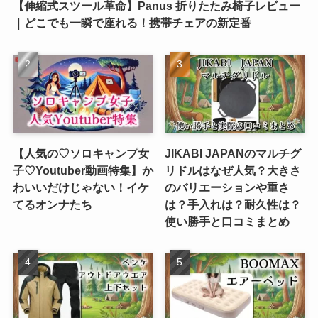
【伸縮式スツール革命】Panus 折りたたみ椅子レビュー
｜どこでも一瞬で座れる！携帯チェアの新定番
【人気の♡ソロキャンプ女
JIKABI JAPANのマルチグ
子♡Youtuber動画特集】か
リドルはなぜ人気？大きさ
わいいだけじゃない！イケ
のバリエーションや重さ
てるオンナたち
は？手入れは？耐久性は？
使い勝手と口コミまとめ