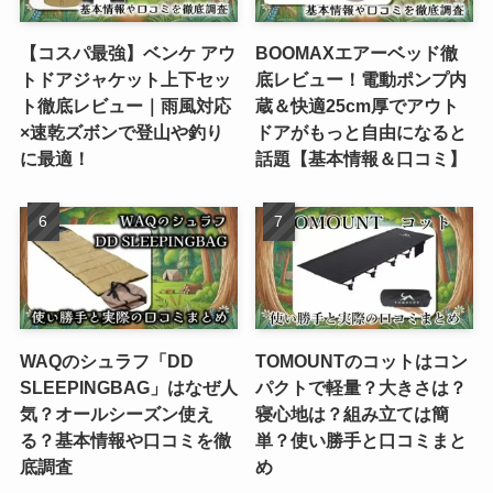
【コスパ最強】ベンケ アウ
BOOMAXエアーベッド徹
トドアジャケット上下セッ
底レビュー！電動ポンプ内
ト徹底レビュー｜雨風対応
蔵＆快適25cm厚でアウト
×速乾ズボンで登山や釣り
ドアがもっと自由になると
に最適！
話題【基本情報＆口コミ】
WAQのシュラフ「DD
TOMOUNTのコットはコン
SLEEPINGBAG」はなぜ人
パクトで軽量？大きさは？
気？オールシーズン使え
寝心地は？組み立ては簡
る？基本情報や口コミを徹
単？使い勝手と口コミまと
底調査
め