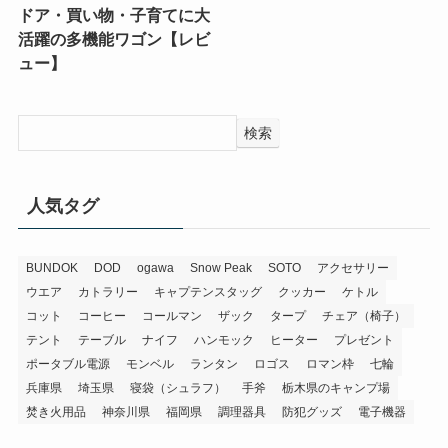
ドア・買い物・子育てに大
活躍の多機能ワゴン【レビ
ュー】
検索
人気タグ
BUNDOK
DOD
ogawa
Snow Peak
SOTO
アクセサリー
ウエア
カトラリー
キャプテンスタッグ
クッカー
ケトル
コット
コーヒー
コールマン
ザック
タープ
チェア（椅子）
テント
テーブル
ナイフ
ハンモック
ヒーター
プレゼント
ポータブル電源
モンベル
ランタン
ロゴス
ロマン枠
七輪
兵庫県
埼玉県
寝袋（シュラフ）
手斧
栃木県のキャンプ場
焚き火用品
神奈川県
福岡県
調理器具
防犯グッズ
電子機器