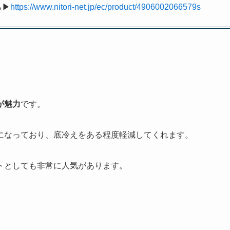
ら▶
https://www.nitori-net.jp/ec/product/4906002066579s
が魅力
です。
になっており、底冷えをある程度軽減してくれます。
トとしても非常に人気があります。