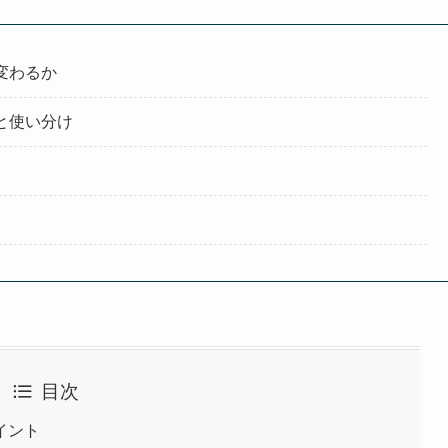
変わるか
と使い分け
目次
イント