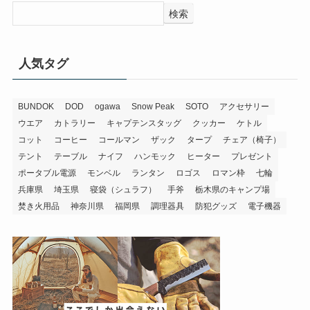
検索
人気タグ
BUNDOK
DOD
ogawa
Snow Peak
SOTO
アクセサリー
ウエア
カトラリー
キャプテンスタッグ
クッカー
ケトル
コット
コーヒー
コールマン
ザック
タープ
チェア（椅子）
テント
テーブル
ナイフ
ハンモック
ヒーター
プレゼント
ポータブル電源
モンベル
ランタン
ロゴス
ロマン枠
七輪
兵庫県
埼玉県
寝袋（シュラフ）
手斧
栃木県のキャンプ場
焚き火用品
神奈川県
福岡県
調理器具
防犯グッズ
電子機器