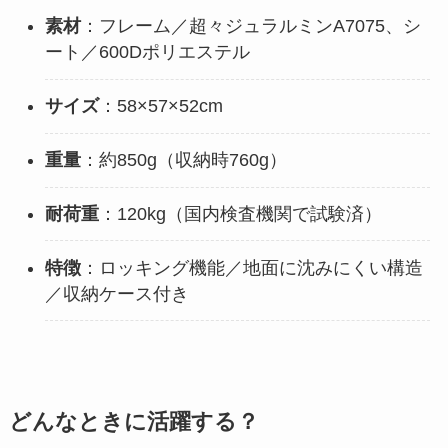
素材
：フレーム／超々ジュラルミンA7075、シ
ート／600Dポリエステル
サイズ
：58×57×52cm
重量
：約850g（収納時760g）
耐荷重
：120kg（国内検査機関で試験済）
特徴
：ロッキング機能／地面に沈みにくい構造
／収納ケース付き
どんなときに活躍する？