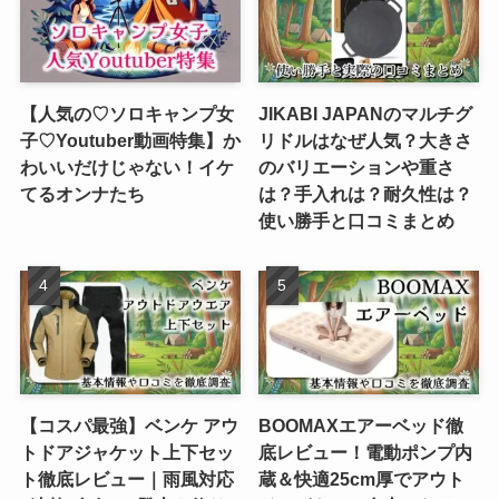
【人気の♡ソロキャンプ女
JIKABI JAPANのマルチグ
子♡Youtuber動画特集】か
リドルはなぜ人気？大きさ
わいいだけじゃない！イケ
のバリエーションや重さ
てるオンナたち
は？手入れは？耐久性は？
使い勝手と口コミまとめ
【コスパ最強】ベンケ アウ
BOOMAXエアーベッド徹
トドアジャケット上下セッ
底レビュー！電動ポンプ内
ト徹底レビュー｜雨風対応
蔵＆快適25cm厚でアウト