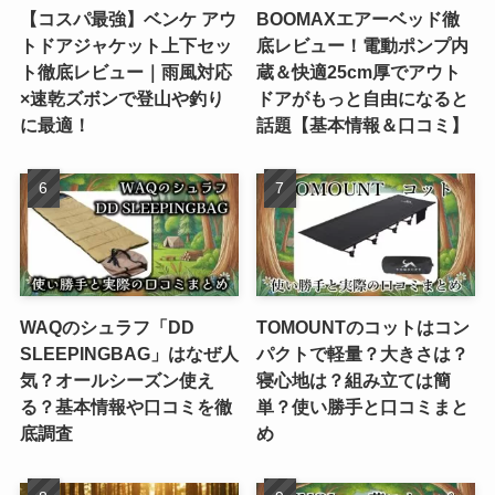
【コスパ最強】ベンケ アウ
BOOMAXエアーベッド徹
トドアジャケット上下セッ
底レビュー！電動ポンプ内
ト徹底レビュー｜雨風対応
蔵＆快適25cm厚でアウト
×速乾ズボンで登山や釣り
ドアがもっと自由になると
に最適！
話題【基本情報＆口コミ】
WAQのシュラフ「DD
TOMOUNTのコットはコン
SLEEPINGBAG」はなぜ人
パクトで軽量？大きさは？
気？オールシーズン使え
寝心地は？組み立ては簡
る？基本情報や口コミを徹
単？使い勝手と口コミまと
底調査
め