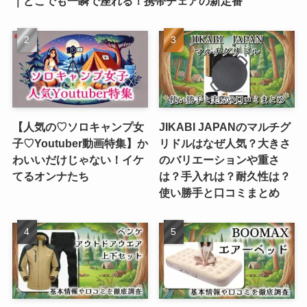
｜どこでも一瞬で座れる！携帯チェアの新定番
【人気の♡ソロキャンプ女
JIKABI JAPANのマルチグ
子♡Youtuber動画特集】か
リドルはなぜ人気？大きさ
わいいだけじゃない！イケ
のバリエーションや重さ
てるオンナたち
は？手入れは？耐久性は？
使い勝手と口コミまとめ