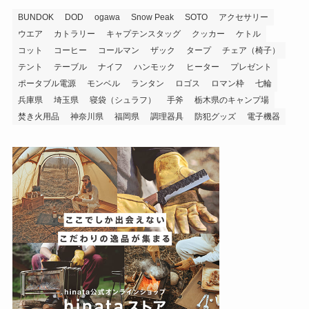
BUNDOK
DOD
ogawa
Snow Peak
SOTO
アクセサリー
ウエア
カトラリー
キャプテンスタッグ
クッカー
ケトル
コット
コーヒー
コールマン
ザック
タープ
チェア（椅子）
テント
テーブル
ナイフ
ハンモック
ヒーター
プレゼント
ポータブル電源
モンベル
ランタン
ロゴス
ロマン枠
七輪
兵庫県
埼玉県
寝袋（シュラフ）
手斧
栃木県のキャンプ場
焚き火用品
神奈川県
福岡県
調理器具
防犯グッズ
電子機器