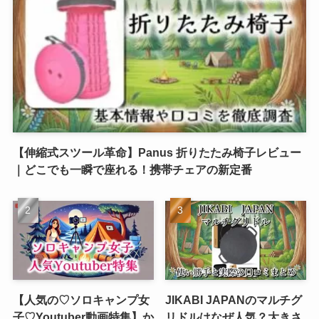
【伸縮式スツール革命】Panus 折りたたみ椅子レビュー
｜どこでも一瞬で座れる！携帯チェアの新定番
【人気の♡ソロキャンプ女
JIKABI JAPANのマルチグ
子♡Youtuber動画特集】か
リドルはなぜ人気？大きさ