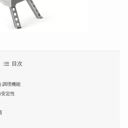
目次
う調理機能
の安定性
題