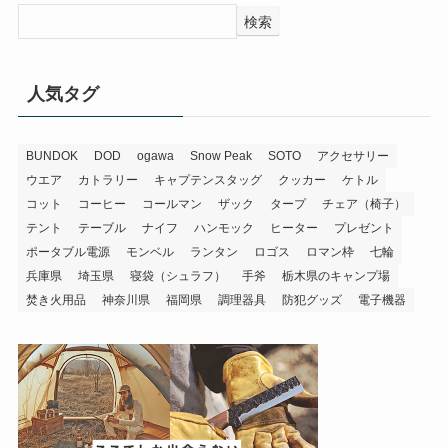
検索
人気タグ
BUNDOK
DOD
ogawa
Snow Peak
SOTO
アクセサリー
ウエア
カトラリー
キャプテンスタッグ
クッカー
ケトル
コット
コーヒー
コールマン
ザック
タープ
チェア（椅子）
テント
テーブル
ナイフ
ハンモック
ヒーター
プレゼント
ポータブル電源
モンベル
ランタン
ロゴス
ロマン枠
七輪
兵庫県
埼玉県
寝袋（シュラフ）
手斧
栃木県のキャンプ場
焚き火用品
神奈川県
福岡県
調理器具
防犯グッズ
電子機器