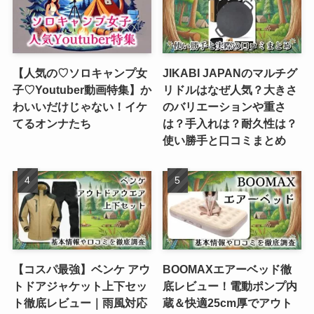
【人気の♡ソロキャンプ女
JIKABI JAPANのマルチグ
子♡Youtuber動画特集】か
リドルはなぜ人気？大きさ
わいいだけじゃない！イケ
のバリエーションや重さ
てるオンナたち
は？手入れは？耐久性は？
使い勝手と口コミまとめ
【コスパ最強】ベンケ アウ
BOOMAXエアーベッド徹
トドアジャケット上下セッ
底レビュー！電動ポンプ内
ト徹底レビュー｜雨風対応
蔵＆快適25cm厚でアウト