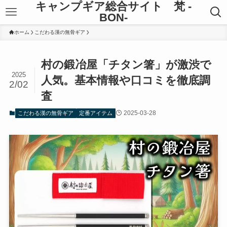
キャンプギア総合サイト 梵 -
BON-
ホーム
こだわる漢の無骨ギア
村の鍛冶屋「チタン箸」が激渋で
2025
人気。基本情報や口コミを徹底調
2/02
査
2025-03-28
こだわる漢の無骨ギア
定番アイテム