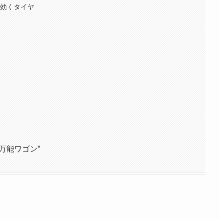
の効くタイヤ
造
万能ワゴン”