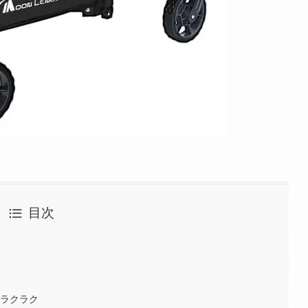
目次
もラクラク