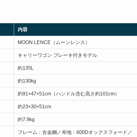
内容
MOON LENCE（ムーンレンス）
キャリーワゴン ブレーキ付きモデル
約135L
約130kg
約91×47×51cm（ハンドル含む高さ約101cm）
約23×30×51cm
約7.9kg
フレーム：合金鋼／布地：600Dオックスフォード／