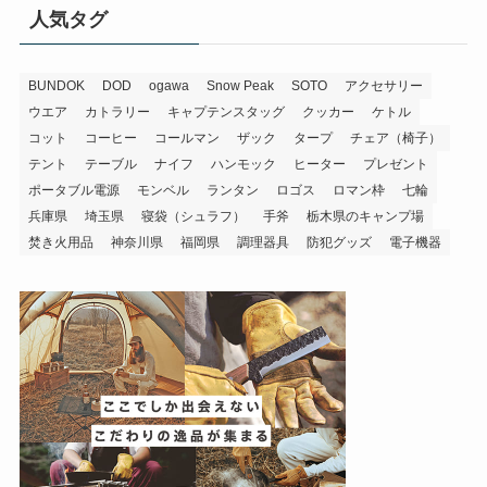
人気タグ
BUNDOK
DOD
ogawa
Snow Peak
SOTO
アクセサリー
ウエア
カトラリー
キャプテンスタッグ
クッカー
ケトル
コット
コーヒー
コールマン
ザック
タープ
チェア（椅子）
テント
テーブル
ナイフ
ハンモック
ヒーター
プレゼント
ポータブル電源
モンベル
ランタン
ロゴス
ロマン枠
七輪
兵庫県
埼玉県
寝袋（シュラフ）
手斧
栃木県のキャンプ場
焚き火用品
神奈川県
福岡県
調理器具
防犯グッズ
電子機器