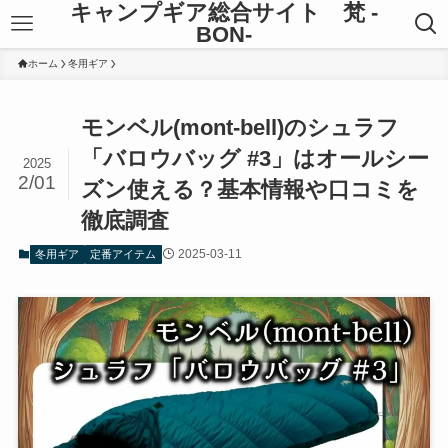
キャンプギア総合サイト 梵 -
BON-
ホーム
冬用ギア
モンベル(mont-bell)のシュラフ
「バロウバッグ #3」はオールシー
2025
2/01
ズン使える？基本情報や口コミを
徹底調査
2025-03-11
冬用ギア
定番アイテム