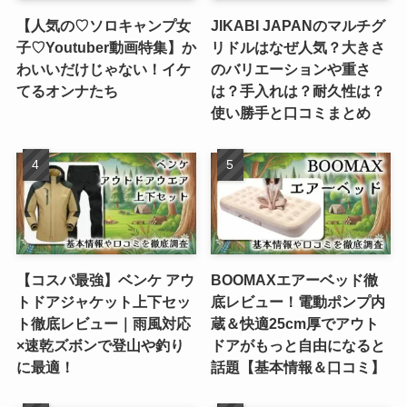
【人気の♡ソロキャンプ女
JIKABI JAPANのマルチグ
子♡Youtuber動画特集】か
リドルはなぜ人気？大きさ
わいいだけじゃない！イケ
のバリエーションや重さ
てるオンナたち
は？手入れは？耐久性は？
使い勝手と口コミまとめ
【コスパ最強】ベンケ アウ
BOOMAXエアーベッド徹
トドアジャケット上下セッ
底レビュー！電動ポンプ内
ト徹底レビュー｜雨風対応
蔵＆快適25cm厚でアウト
×速乾ズボンで登山や釣り
ドアがもっと自由になると
に最適！
話題【基本情報＆口コミ】