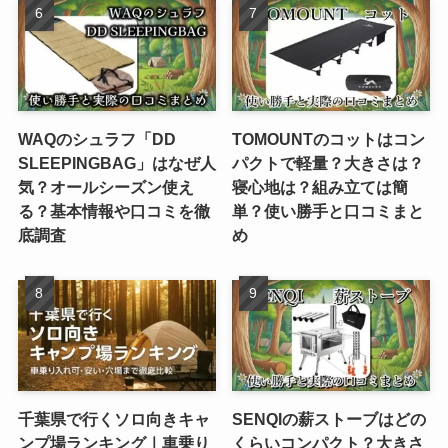
WAQのシュラフ「DD
TOMOUNTのコットはコン
SLEEPINGBAG」はなぜ人
パクトで軽量？大きさは？
気？オールシーズン使え
寝心地は？組み立ては簡
る？基本情報や口コミを徹
単？使い勝手と口コミまと
底調査
め
千葉県で行くソロ向きキャ
SENQIの薪ストーブはどの
ンプ場ランキング｜車乗り
くらいコンパクト？大きさ