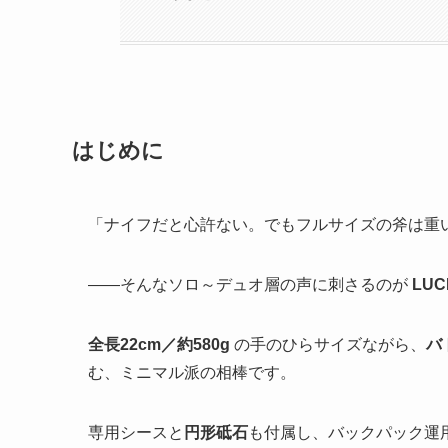
はじめに
「ナイフだと心許ない。でもフルサイズの斧は重
——そんなソロ～デュオ層の声に刺さるのが
LU
全長22cm／約580g
の手のひらサイズながら、
バ
む、ミニマル派の相棒です。
専用シースと
円形砥石
も付属し、バックパック運