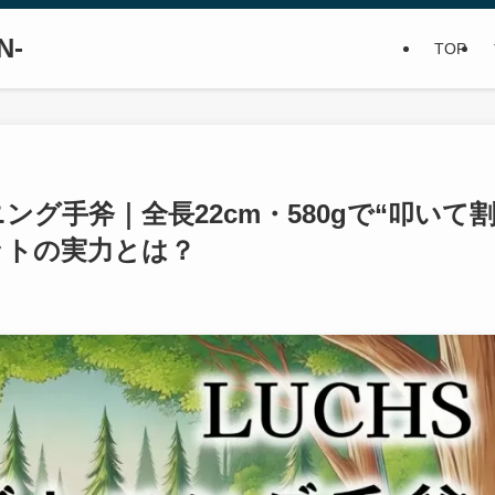
N-
TOP
ニング手斧｜全長22cm・580gで“叩いて
ットの実力とは？