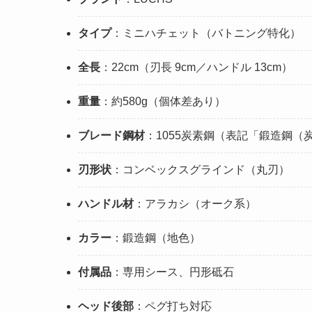
タイプ
：ミニハチェット（バトニング特化）
全長
：22cm（刃長 9cm／ハンドル 13cm）
重量
：約580g（個体差あり）
ブレード鋼材
：1055炭素鋼（表記「鍛造鋼（炭
刃形状
：コンベックスグラインド（丸刃）
ハンドル材
：アラカシ（オーク系）
カラー
：鍛造鋼（地色）
付属品
：専用シース、円形砥石
ヘッド後部
：ペグ打ち対応