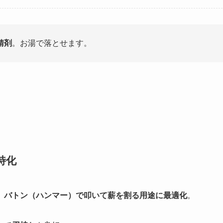
錆剤
。お湯で落とせます。
特化
、
バトン（ハンマー）で叩いて薪を割る用途に最適化
。