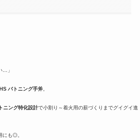
い…」
CHS バトニング手斧
。
トニング特化設計
で小割り～着火用の薪づくりまでグイグイ進
用にも◎。