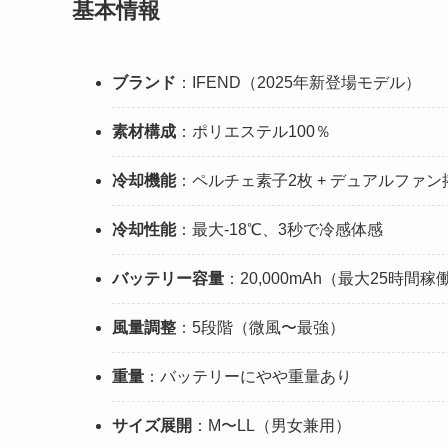
基本情報
ブランド
：IFEND（2025年新登場モデル）
素材構成
：ポリエステル100％
冷却機能
：ペルチェ素子2枚 + デュアルファン
冷却性能
：最大-18℃、3秒で冷感体感
バッテリー容量
：20,000mAh（最大25時間稼
風量調整
：5段階（微風〜最強）
重量
：バッテリーにやや重量あり
サイズ展開
：M〜LL（男女兼用）