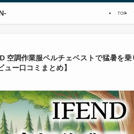
N-
TOP
END 空調作業服ペルチェベストで猛暑を乗
ビュー口コミまとめ】