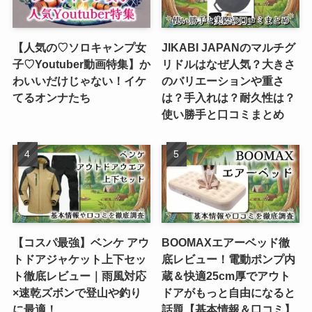
【人気の♡ソロキャンプ女
JIKABI JAPANのマルチグ
子♡Youtuber動画特集】か
リドルはなぜ人気？大きさ
わいいだけじゃない！イケ
のバリエーションや重さ
てるオンナたち
は？手入れは？耐久性は？
使い勝手と口コミまとめ
【コスパ最強】ベンケ アウ
BOOMAXエアーベッド徹
トドアジャケット上下セッ
底レビュー！電動ポンプ内
ト徹底レビュー｜雨風対応
蔵＆快適25cm厚でアウト
×速乾ズボンで登山や釣り
ドアがもっと自由になると
に最適！
話題【基本情報＆口コミ】