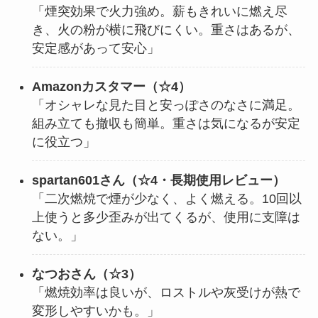
「煙突効果で火力強め。薪もきれいに燃え尽
き、火の粉が横に飛びにくい。重さはあるが、
安定感があって安心」
Amazonカスタマー（☆4）
「オシャレな見た目と安っぽさのなさに満足。
組み立ても撤収も簡単。重さは気になるが安定
に役立つ」
spartan601さん（☆4・長期使用レビュー）
「二次燃焼で煙が少なく、よく燃える。10回以
上使うと多少歪みが出てくるが、使用に支障は
ない。」
なつおさん（☆3）
「燃焼効率は良いが、ロストルや灰受けが熱で
変形しやすいかも。」