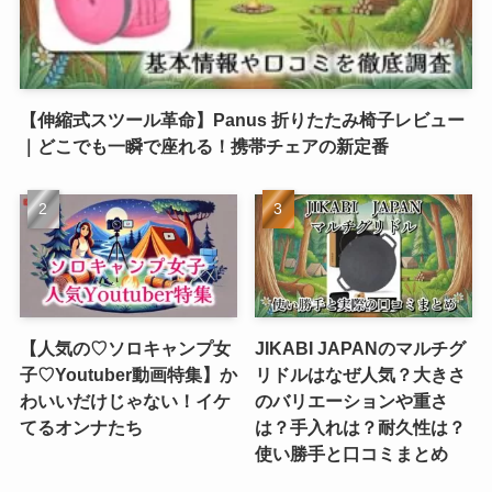
【伸縮式スツール革命】Panus 折りたたみ椅子レビュー
｜どこでも一瞬で座れる！携帯チェアの新定番
【人気の♡ソロキャンプ女
JIKABI JAPANのマルチグ
子♡Youtuber動画特集】か
リドルはなぜ人気？大きさ
わいいだけじゃない！イケ
のバリエーションや重さ
てるオンナたち
は？手入れは？耐久性は？
使い勝手と口コミまとめ