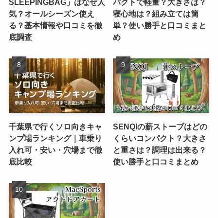
SLEEPINGBAG」はなぜ人
パクトで軽量？大きさは？
気？オールシーズン使え
寝心地は？組み立ては簡
る？基本情報や口コミを徹
単？使い勝手と口コミまと
底調査
め
千葉県で行くソロ向きキャ
SENQIの薪ストーブはどの
ンプ場ランキング｜車乗り
くらいコンパクト？大きさ
入れ可・安い・穴場まで徹
と重さは？調理は出来る？
底比較
使い勝手と口コミまとめ