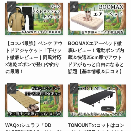
【コスパ最強】ベンケ アウ
BOOMAXエアーベッド徹
トドアジャケット上下セッ
底レビュー！電動ポンプ内
ト徹底レビュー｜雨風対応
蔵＆快適25cm厚でアウト
×速乾ズボンで登山や釣り
ドアがもっと自由になると
に最適！
話題【基本情報＆口コミ】
WAQのシュラフ「DD
TOMOUNTのコットはコン