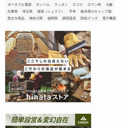
ポータブル電源
モンベル
ランタン
ロゴス
ロマン枠
七輪
兵庫県
埼玉県
寝袋（シュラフ）
手斧
栃木県のキャンプ場
焚き火用品
神奈川県
福岡県
調理器具
防犯グッズ
電子機器