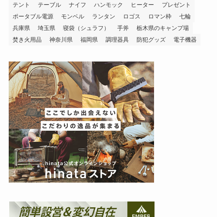
テント
テーブル
ナイフ
ハンモック
ヒーター
プレゼント
ポータブル電源
モンベル
ランタン
ロゴス
ロマン枠
七輪
兵庫県
埼玉県
寝袋（シュラフ）
手斧
栃木県のキャンプ場
焚き火用品
神奈川県
福岡県
調理器具
防犯グッズ
電子機器