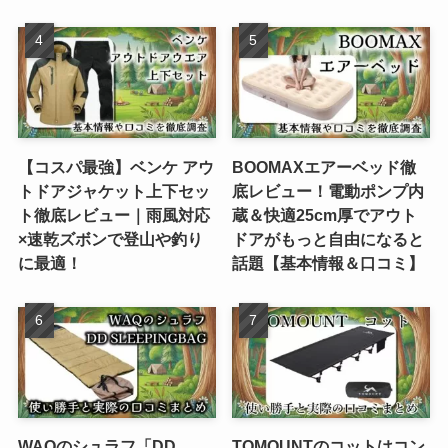
【コスパ最強】ベンケ アウ
BOOMAXエアーベッド徹
トドアジャケット上下セッ
底レビュー！電動ポンプ内
ト徹底レビュー｜雨風対応
蔵＆快適25cm厚でアウト
×速乾ズボンで登山や釣り
ドアがもっと自由になると
に最適！
話題【基本情報＆口コミ】
WAQのシュラフ「DD
TOMOUNTのコットはコン