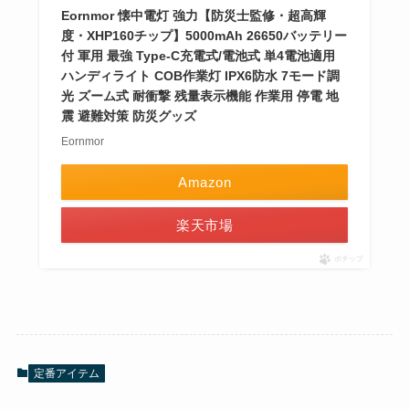
Eornmor 懐中電灯 強力【防災士監修・超高輝
度・XHP160チップ】5000mAh 26650バッテリー
付 軍用 最強 Type-C充電式/電池式 単4電池適用
ハンディライト COB作業灯 IPX6防水 7モード調
光 ズーム式 耐衝撃 残量表示機能 作業用 停電 地
震 避難対策 防災グッズ
Eornmor
Amazon
楽天市場
ポチップ
定番アイテム