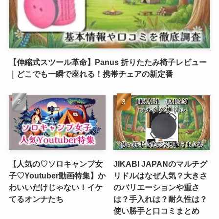
【伸縮式スツール革命】Panus 折りたたみ椅子レビュー
｜どこでも一瞬で座れる！携帯チェアの新定番
【人気の♡ソロキャンプ女
JIKABI JAPANのマルチグ
子♡Youtuber動画特集】か
リドルはなぜ人気？大きさ
わいいだけじゃない！イケ
のバリエーションや重さ
てるオンナたち
は？手入れは？耐久性は？
使い勝手と口コミまとめ