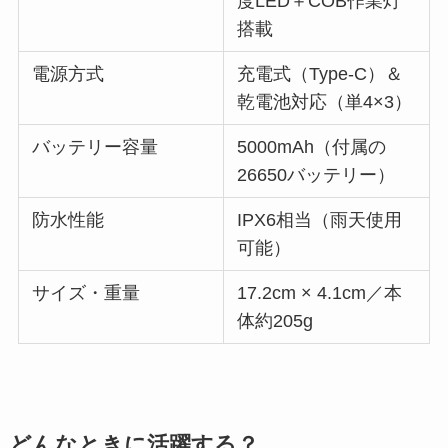
度LED＋COB作業灯
搭載
電源方式
充電式（Type-C）＆
乾電池対応（単4×3）
バッテリー容量
5000mAh（付属の
26650バッテリー）
防水性能
IPX6相当（雨天使用
可能）
サイズ・重量
17.2cm × 4.1cm／本
体約205g
どんなときに活躍する？