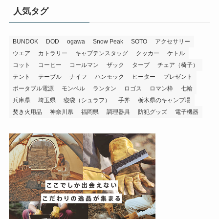
人気タグ
BUNDOK
DOD
ogawa
Snow Peak
SOTO
アクセサリー
ウエア
カトラリー
キャプテンスタッグ
クッカー
ケトル
コット
コーヒー
コールマン
ザック
タープ
チェア（椅子）
テント
テーブル
ナイフ
ハンモック
ヒーター
プレゼント
ポータブル電源
モンベル
ランタン
ロゴス
ロマン枠
七輪
兵庫県
埼玉県
寝袋（シュラフ）
手斧
栃木県のキャンプ場
焚き火用品
神奈川県
福岡県
調理器具
防犯グッズ
電子機器