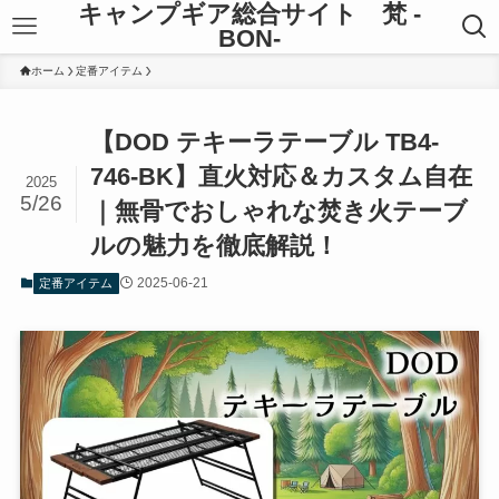
キャンプギア総合サイト 梵 -
BON-
ホーム
定番アイテム
【DOD テキーラテーブル TB4-
746-BK】直火対応＆カスタム自在
2025
5/26
｜無骨でおしゃれな焚き火テーブ
ルの魅力を徹底解説！
2025-06-21
定番アイテム