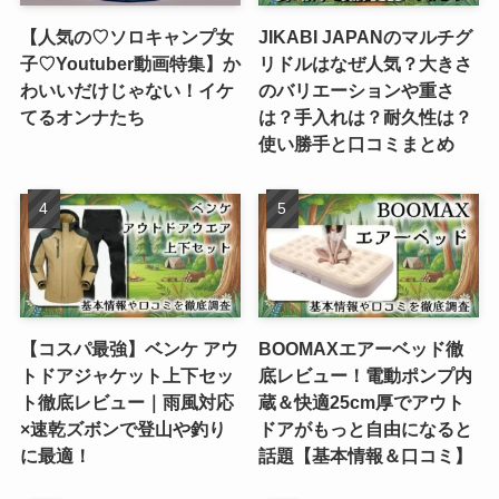
【人気の♡ソロキャンプ女
JIKABI JAPANのマルチグ
子♡Youtuber動画特集】か
リドルはなぜ人気？大きさ
わいいだけじゃない！イケ
のバリエーションや重さ
てるオンナたち
は？手入れは？耐久性は？
使い勝手と口コミまとめ
【コスパ最強】ベンケ アウ
BOOMAXエアーベッド徹
トドアジャケット上下セッ
底レビュー！電動ポンプ内
ト徹底レビュー｜雨風対応
蔵＆快適25cm厚でアウト
×速乾ズボンで登山や釣り
ドアがもっと自由になると
に最適！
話題【基本情報＆口コミ】