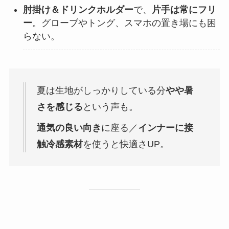
肘掛け＆ドリンクホルダー
で、
片手は常にフリ
ー
。グローブやトング、スマホの置き場にも困
らない。
夏は生地がしっかりしている分
やや暑
さを感じる
という声も。
通気の良い向き
に座る／
インナーに接
触冷感素材
を使うと快適さUP。