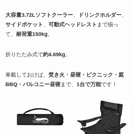
大容量3.72Lソフトクーラー
、
ドリンクホルダー
、
サイドポケット
、
可動式ヘッドレスト
まで揃っ
て、
耐荷重150kg
。
折りたたみ式で
約4.69kg
。
車載しておけば、
焚き火・昼寝・ピクニック・庭
BBQ・バルコニー昼寝
まで、
1台で万能
です！