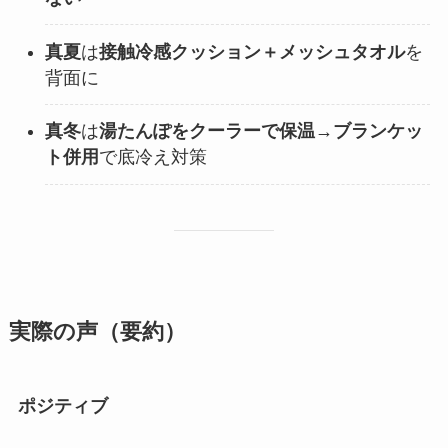
真夏
は
接触冷感クッション＋メッシュタオル
を
背面に
真冬
は
湯たんぽをクーラーで保温→ブランケッ
ト併用
で底冷え対策
実際の声（要約）
ポジティブ