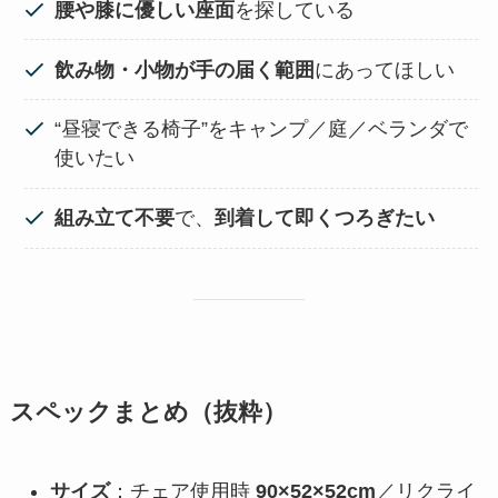
腰や膝に優しい座面
を探している
飲み物・小物が手の届く範囲
にあってほしい
“昼寝できる椅子”をキャンプ／庭／ベランダで
使いたい
組み立て不要
で、
到着して即くつろぎたい
スペックまとめ（抜粋）
サイズ
：チェア使用時
90×52×52cm
／リクライ