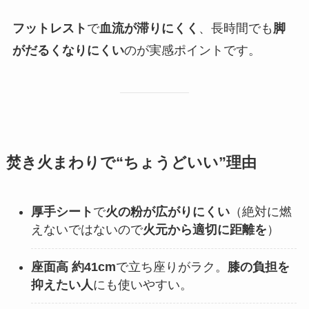
フットレスト
で
血流が滞りにくく
、長時間でも
脚
がだるくなりにくい
のが実感ポイントです。
焚き火まわりで“ちょうどいい”理由
厚手シート
で
火の粉が広がりにくい
（絶対に燃
えないではないので
火元から適切に距離を
）
座面高 約41cm
で立ち座りがラク。
膝の負担を
抑えたい人
にも使いやすい。