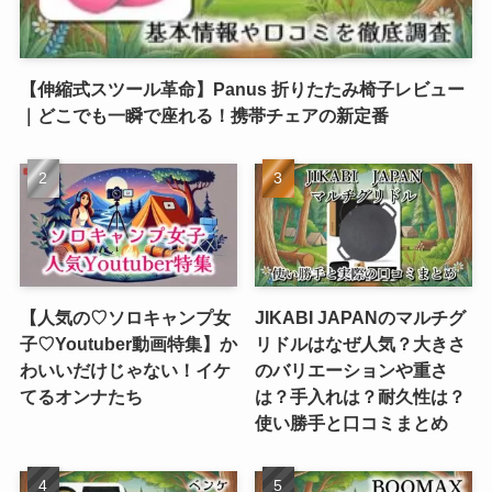
【伸縮式スツール革命】Panus 折りたたみ椅子レビュー
｜どこでも一瞬で座れる！携帯チェアの新定番
【人気の♡ソロキャンプ女
JIKABI JAPANのマルチグ
子♡Youtuber動画特集】か
リドルはなぜ人気？大きさ
わいいだけじゃない！イケ
のバリエーションや重さ
てるオンナたち
は？手入れは？耐久性は？
使い勝手と口コミまとめ