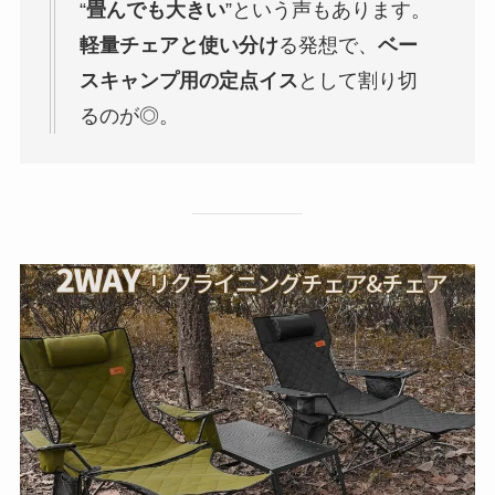
“
畳んでも大きい
”という声もあります。
軽量チェアと使い分け
る発想で、
ベー
スキャンプ用の定点イス
として割り切
るのが◎。