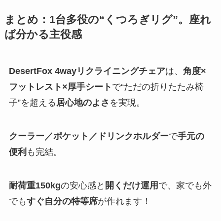
まとめ：1台多役の“くつろぎリグ”。座れ
ば分かる主役感
DesertFox 4wayリクライニングチェア
は、
角度×
フットレスト×厚手シート
で“ただの折りたたみ椅
子”を超える
居心地のよさ
を実現。
クーラー／ポケット／ドリンクホルダー
で
手元の
便利
も完結。
耐荷重150kg
の安心感と
開くだけ運用
で、家でも外
でも
すぐ自分の特等席
が作れます！