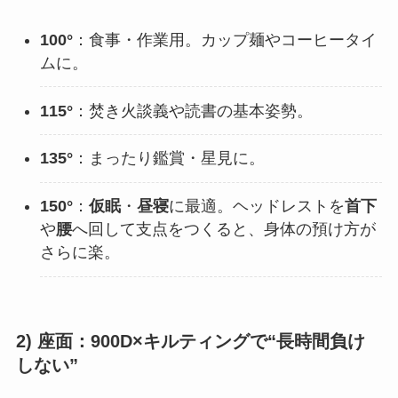
100°
：食事・作業用。カップ麺やコーヒータイ
ムに。
115°
：焚き火談義や読書の基本姿勢。
135°
：まったり鑑賞・星見に。
150°
：
仮眠
・
昼寝
に最適。ヘッドレストを
首下
や
腰
へ回して支点をつくると、身体の預け方が
さらに楽。
2) 座面：900D×キルティングで“長時間負け
しない”