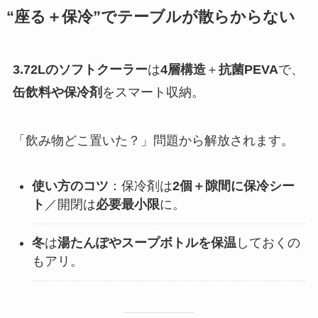
“座る＋保冷”でテーブルが散らからない
3.72Lのソフトクーラー
は
4層構造
＋
抗菌PEVA
で、
缶飲料や保冷剤
をスマート収納。
「飲み物どこ置いた？」問題から解放されます。
使い方のコツ
：保冷剤は
2個＋隙間に保冷シー
ト
／開閉は
必要最小限
に。
冬
は
湯たんぽやスープボトルを保温
しておくの
もアリ。