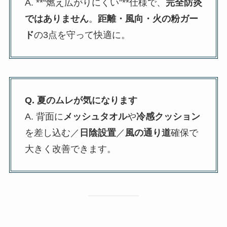
A. **“燃え広がりにくい”**仕様で、
完全防炎
ではありません
。
距離・風向・火の粉ガー
ド
の3点を守って快適に。
Q. 夏のムレが気になります
A. 背面に
メッシュタオル
や
冷感クッション
を差し込む／
日陰設置
／
風の通り道
確保で
大きく改善できます。