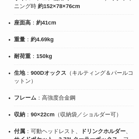
ニング時
約152×78×76cm
座面高
：
約41cm
重量
：
約4.69kg
耐荷重
：
150kg
生地
：
900Dオックス
（キルティング＆パールコ
ットン）
フレーム
：高強度合金鋼
収納
：
90×22cm
（収納袋／ショルダー可）
付属
：可動ヘッドレスト、
ドリンクホルダー
、