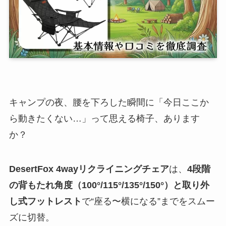
キャンプの夜、腰を下ろした瞬間に「今日ここか
ら動きたくない…」って思える椅子、あります
か？
DesertFox 4wayリクライニングチェア
は、
4段階
の背もたれ角度（100°/115°/135°/150°）と取り外
し式フットレスト
で“座る〜横になる”までをスムー
ズに切替。