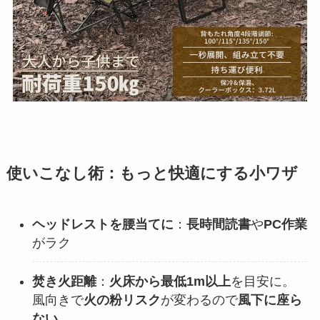
使いこなし術：もっと快適にする小ワザ
ヘッドレストを腰当てに
：
長時間読書
や
PC作業
がラク
焚き火距離
：
火床から最低1m以上
を目安に。
風向きで
火の粉リスク
が変わるので
風下に座ら
ない