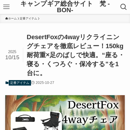
キャンプギア総合サイト 梵 -
BON-
ホーム
定番アイテム
DesertFoxの4wayリクライニン
グチェアを徹底レビュー！150kg
2025
耐荷重×足のばしで快適。“座る・
10/15
寝る・くつろぐ・保冷する”を1
台に。
2025-10-27
定番アイテム