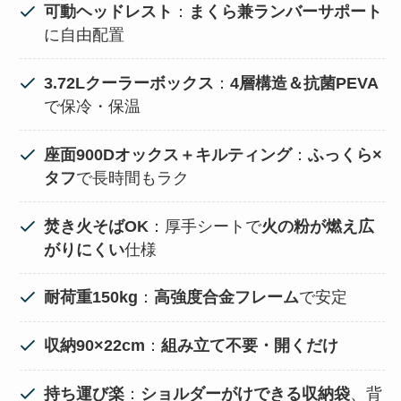
可動ヘッドレスト
：
まくら兼ランバーサポート
に自由配置
3.72Lクーラーボックス
：
4層構造＆抗菌PEVA
で保冷・保温
座面900Dオックス＋キルティング
：
ふっくら×
タフ
で長時間もラク
焚き火そばOK
：厚手シートで
火の粉が燃え広
がりにくい
仕様
耐荷重150kg
：
高強度合金フレーム
で安定
収納90×22cm
：
組み立て不要・開くだけ
持ち運び楽
：
ショルダーがけできる収納袋
、背