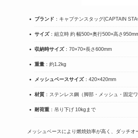
ブランド
：キャプテンスタッグ(CAPTAIN STA
サイズ
：組立時 約 幅500×奥行500×高さ950m
収納時サイズ
：70×70×長さ600mm
重量
：約1.2kg
メッシュベースサイズ
：420×420mm
材質
：ステンレス鋼（脚部・メッシュ・固定ワ
耐荷重
：吊り下げ 10kgまで
メッシュベースにより燃焼効率が高く、ダッチオ