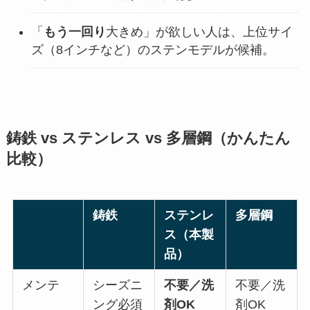
「
もう一回り
大きめ」が欲しい人は、上位サイ
ズ（8インチなど）のステンモデルが候補。
鋳鉄 vs ステンレス vs 多層鋼（かんたん
比較）
鋳鉄
ステンレ
多層鋼
ス（本製
品）
メンテ
シーズニ
不要／洗
不要／洗
ング必須
剤OK
剤OK