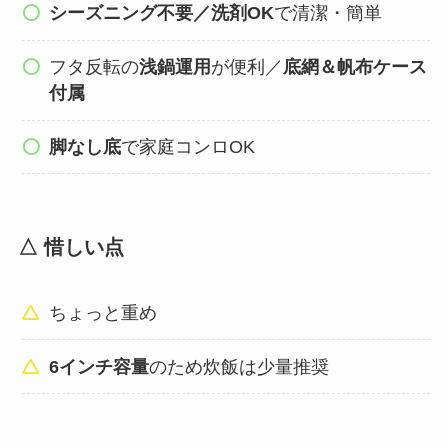
シーズニング不要／洗剤OK
で清潔・簡単
フタ反転の
浅鍋運用
が便利／
底網＆帆布ケース
付属
脚なし底
で家庭コンロOK
△ 惜しい点
ちょっと重め
6インチ容量
のため炊飯は少量推奨