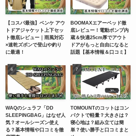
【コスパ最強】ベンケ アウ
BOOMAXエアーベッド徹
トドアジャケット上下セッ
底レビュー！電動ポンプ内
ト徹底レビュー｜雨風対応
蔵＆快適25cm厚でアウト
×速乾ズボンで登山や釣り
ドアがもっと自由になると
に最適！
話題【基本情報＆口コミ】
WAQのシュラフ「DD
TOMOUNTのコットはコン
SLEEPINGBAG」はなぜ人
パクトで軽量？大きさは？
気？オールシーズン使え
寝心地は？組み立ては簡
る？基本情報や口コミを徹
単？使い勝手と口コミまと