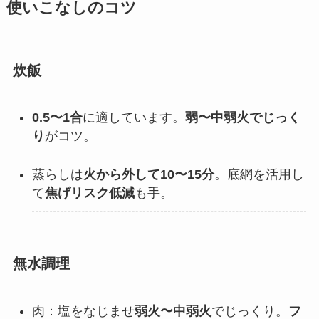
使いこなしのコツ
炊飯
0.5〜1合
に適しています。
弱〜中弱火でじっく
り
がコツ。
蒸らしは
火から外して10〜15分
。底網を活用し
て
焦げリスク低減
も手。
無水調理
肉：塩をなじませ
弱火〜中弱火
でじっくり。
フ