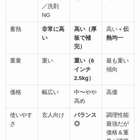
／洗剤
NG
蓄熱
非常に高
高い（厚
高い＋
伝
い
板で補
熱均一
完）
重量
重い
重い（6
最も重い
インチ
傾向
2.5kg）
価格
幅広い
中〜やや
高価
高め
使いやす
玄人向け
バランス
調理性能
さ
◎
最強だが
価格＆重