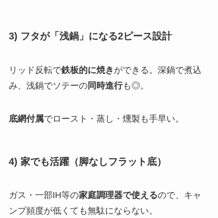
3) フタが「浅鍋」になる2ピース設計
リッド反転で
鉄板的に焼き
ができる。深鍋で煮込
み、浅鍋でソテーの
同時進行
も◎。
底網付属
でロースト・蒸し・燻製も手早い。
4) 家でも活躍（脚なしフラット底）
ガス・一部IH等の
家庭調理器で使える
ので、キャ
ンプ頻度が低くても無駄にならない。