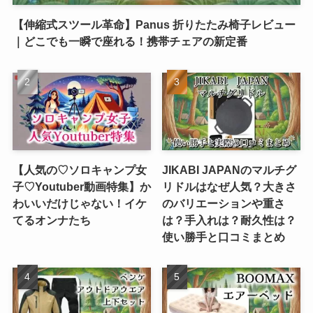
【伸縮式スツール革命】Panus 折りたたみ椅子レビュー
｜どこでも一瞬で座れる！携帯チェアの新定番
【人気の♡ソロキャンプ女
JIKABI JAPANのマルチグ
子♡Youtuber動画特集】か
リドルはなぜ人気？大きさ
わいいだけじゃない！イケ
のバリエーションや重さ
てるオンナたち
は？手入れは？耐久性は？
使い勝手と口コミまとめ