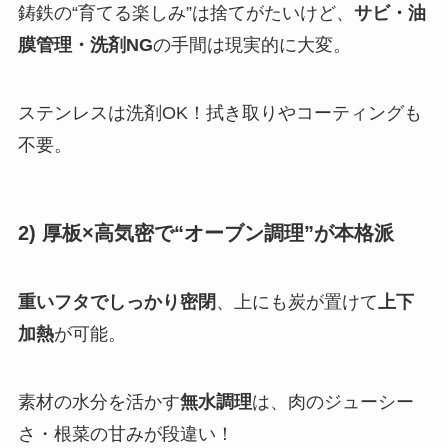
鋳鉄の“育てる楽しみ”は捨てがたいけど、
サビ・油
膜管理・洗剤NG
の手間は現実的に大変。
ステンレスは洗剤OK！拭き取りやコーティングも
不要。
2) 厚板×高気密で“オーブン調理”が本格派
重いフタでしっかり密閉
、上にも炭が置けて
上下
加熱
が可能。
素材の水分を活かす
無水調理
は、肉のジューシー
さ・根菜の甘みが段違い！