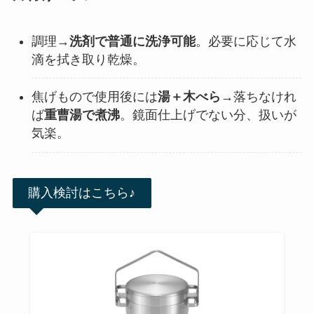
調理→
洗剤で普通に洗浄可能
。必要に応じて水
滴を拭き取り乾燥。
焦げもので使用後には
湯＋木べら
→落ちなけれ
ば
重曹湯で煮沸
。鏡面仕上げでない分、扱いが
気楽。
購入検討はこちら♪