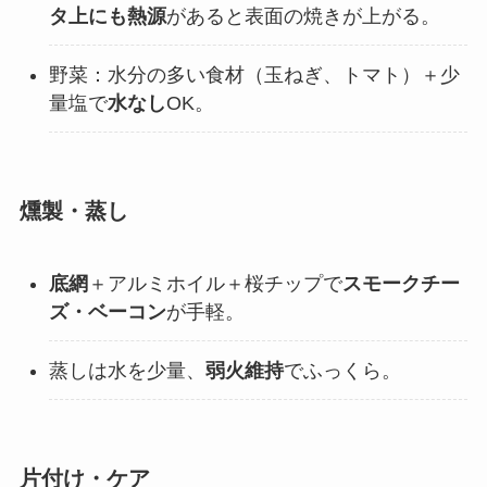
タ上にも熱源
があると表面の焼きが上がる。
野菜：水分の多い食材（玉ねぎ、トマト）＋少
量塩で
水なし
OK。
燻製・蒸し
底網
＋アルミホイル＋桜チップで
スモークチー
ズ・ベーコン
が手軽。
蒸しは水を少量、
弱火維持
でふっくら。
片付け・ケア