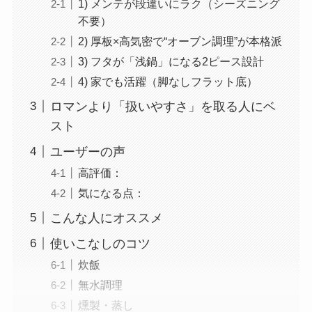
1) メンテが段違いにラク（シーズニング
不要）
2) 厚板×高気密で“オーブン調理”が本格派
3) フタが「浅鍋」になる2ピース設計
4) 家でも活躍（脚なしフラット底）
ロマンより「扱いやすさ」を取る人にベ
スト
ユーザーの声
高評価：
気になる点：
こんな人にオススメ
使いこなしのコツ
炊飯
無水調理
燻製・蒸し