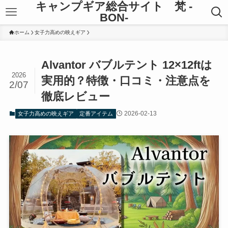
キャンプギア総合サイト 梵 -
BON-
ホーム
女子力高めの映えギア
Alvantor バブルテント 12×12ftは
2026
実用的？特徴・口コミ・注意点を
2/07
徹底レビュー
2026-02-13
女子力高めの映えギア
定番アイテム