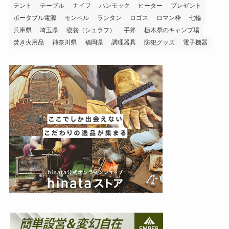
テント
テーブル
ナイフ
ハンモック
ヒーター
プレゼント
ポータブル電源
モンベル
ランタン
ロゴス
ロマン枠
七輪
兵庫県
埼玉県
寝袋（シュラフ）
手斧
栃木県のキャンプ場
焚き火用品
神奈川県
福岡県
調理器具
防犯グッズ
電子機器