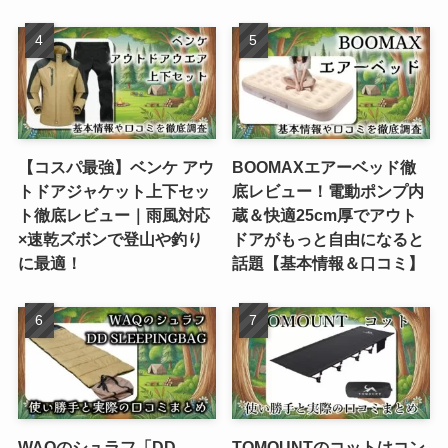
【コスパ最強】ベンケ アウ
BOOMAXエアーベッド徹
トドアジャケット上下セッ
底レビュー！電動ポンプ内
ト徹底レビュー｜雨風対応
蔵＆快適25cm厚でアウト
×速乾ズボンで登山や釣り
ドアがもっと自由になると
に最適！
話題【基本情報＆口コミ】
WAQのシュラフ「DD
TOMOUNTのコットはコン