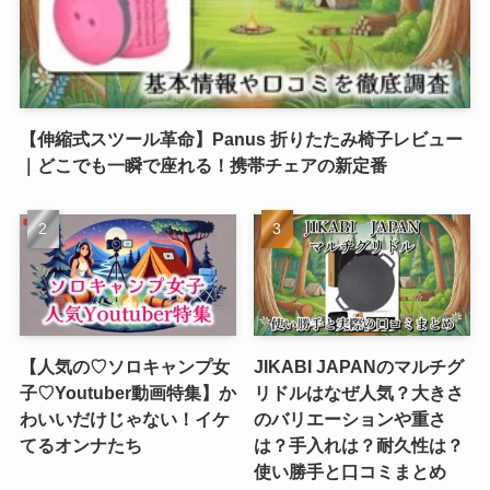
【伸縮式スツール革命】Panus 折りたたみ椅子レビュー
｜どこでも一瞬で座れる！携帯チェアの新定番
【人気の♡ソロキャンプ女
JIKABI JAPANのマルチグ
子♡Youtuber動画特集】か
リドルはなぜ人気？大きさ
わいいだけじゃない！イケ
のバリエーションや重さ
てるオンナたち
は？手入れは？耐久性は？
使い勝手と口コミまとめ