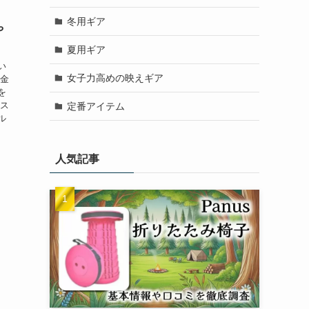
、
冬用ギア
や
夏用ギア
い
女子力高めの映えギア
「金
を
、ス
定番アイテム
ル
人気記事