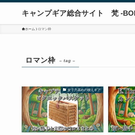
キャンプギア総合サイト 梵 -BO
ホーム
ロマン枠
ロマン枠
– tag –
女子力高めの映えギア