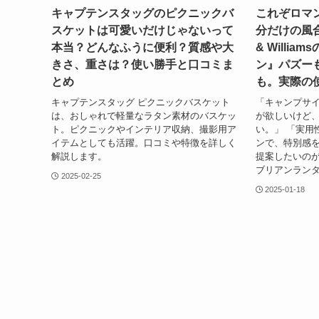
キャプテンスタッグのピクニックバ
これぞロマ
スケットは可愛いだけじゃないって
分だけの風合
本当？どんなふうに便利？質感や大
& Willi
きさ、重さは？使い勝手と口コミま
ン』パズー
とめ
も。実際の
キャプテンスタッグ ピクニックバスケット
「キャンプサ
は、おしゃれで軽量なラタン素材のバスケッ
が欲しいけど
ト。ピクニックやインテリア収納、撮影用ア
い。」 「実用
イテムとしても活躍。口コミや特徴を詳しく
ンで、特別感を
解説します。
提案したいのが、E.
ブリアンランタン
2025-02-25
2025-01-18