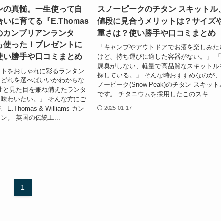
ンの真髄。一生使って自
スノーピークのチタン スキットル
いに育てる『E.Thomas
値段に見合うメリットは？サイズ
amsのカンブリアンランタ
重さは？使い勝手や口コミまとめ
も使った！プレゼントに
「キャンプやアウトドアでお酒を楽しみた
使い勝手や口コミまとめ
けど、持ち運びに適した容器がない。」 
属臭がしない、軽量で高品質なスキットル
イトをおしゃれに彩るランタン
探している。」 そんな時おすすめなのが
、どれを選べばいいかわからな
ノーピーク(Snow Peak)のチタン スキット
性と見た目を兼ね備えたランタ
です。 チタニウムを採用したこのスキ...
味わいたい。」 そんな方にご
Thomas & Williams カン
2025-01-17
。 英国の伝統工...
1