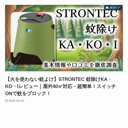
夏用ギア
【火を使わない蚊よけ】STRONTEC 蚊除けKA・
KO・Iレビュー｜屋外40㎡対応・超簡単！スイッチ
ONで蚊をブロック！
2025-06-10