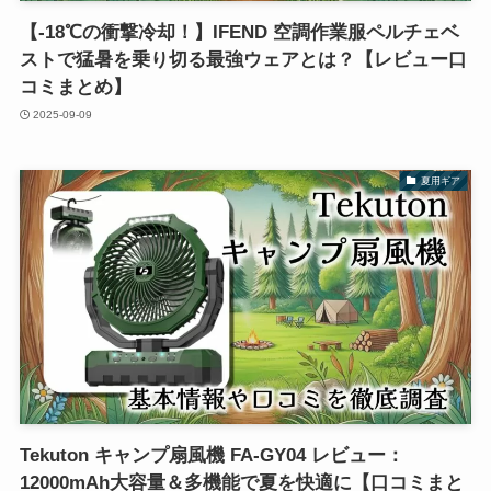
【-18℃の衝撃冷却！】IFEND 空調作業服ペルチェベ
ストで猛暑を乗り切る最強ウェアとは？【レビュー口
コミまとめ】
2025-09-09
夏用ギア
Tekuton キャンプ扇風機 FA-GY04 レビュー：
12000mAh大容量＆多機能で夏を快適に【口コミまと