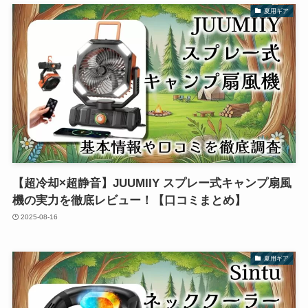
夏用ギア
【超冷却×超静音】JUUMIIY スプレー式キャンプ扇風
機の実力を徹底レビュー！【口コミまとめ】
2025-08-16
夏用ギア