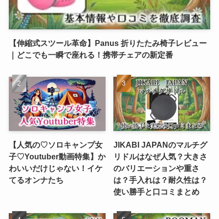
【伸縮式スツール革命】Panus 折りたたみ椅子レビュー
｜どこでも一瞬で座れる！携帯チェアの新定番
【人気の♡ソロキャンプ女
JIKABI JAPANのマルチグ
子♡Youtuber動画特集】か
リドルはなぜ人気？大きさ
わいいだけじゃない！イケ
のバリエーションや重さ
てるオンナたち
は？手入れは？耐久性は？
使い勝手と口コミまとめ